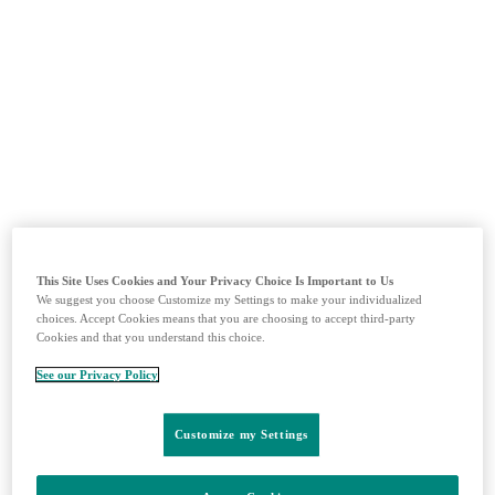
MSDprelekárov.sk edukačná sekcia
Prihlásiť sa
Zaregistrovať sa
Domov
Imuno-Onkológia
Vakcíny
Kardiológia
Produkty
Materiály
Kontakty
This Site Uses Cookies and Your Privacy Choice Is Important to Us
We suggest you choose Customize my Settings to make your individualized
Vyhľadávanie
choices. Accept Cookies means that you are choosing to accept third-party
Menu
Zavrieť
Cookies and that you understand this choice.
Objednanie materiálov
See our Privacy Policy
Pre zobrazenie obsahu sa, prosím, prihláste alebo zaregistrujte.
Prihlásiť sa
Zaregistrovať sa
Customize my Settings
Zavrieť