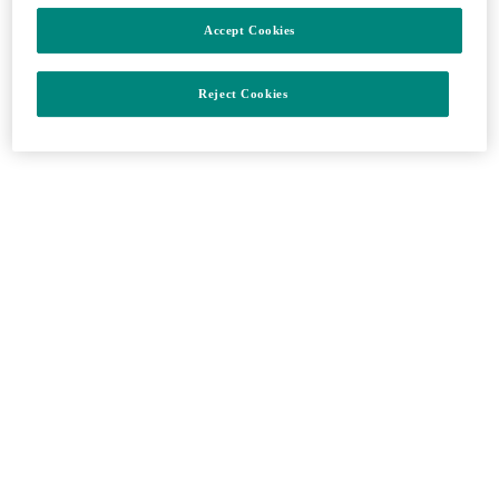
Accept Cookies
– KEYTRUDA je v kombinácii s chemoterapiou
obsahujúcou platinu ako neoadjuvantná liečba a následne
s pokračovaním vo forme monoterapie ako adjuvantná liečba
Reject Cookies
indikovaná dospelým […]
Zavrieť