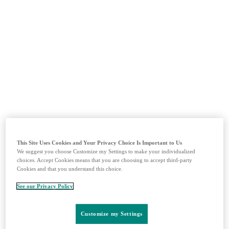
MSDprelekárov.sk edukačná sekcia
Prihlásiť sa
Zaregistrovať sa
Domov
Imuno-Onkológia
Vakcíny
Kardiológia
Produkty
Materiály
Kontakty
This Site Uses Cookies and Your Privacy Choice Is Important to Us
Vyhľadávanie
Menu
Zavrieť
We suggest you choose Customize my Settings to make your individualized
choices. Accept Cookies means that you are choosing to accept third-party
KN-024
Cookies and that you understand this choice.
See our Privacy Policy
Keytruda
• Nemalobunkový karcinóm pľúc
Customize my Settings
NSCLC