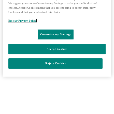
We suggest you choose Customize my Settings to make your individualized
ADEMPAS®
choices. Accept Cookies means that you are choosing to accept third-party
Cookies and that you understand this choice.
riociguát
See our Privacy Policy
Customize my Settings
BRIDION®
sugammadex
Accept Cookies
Reject Cookies
EMEND®
aprepitant
GARDASIL® 9
9-valentná očkovacia látka proti ľudskému papilomavírusu
(rekombinantná, adsorbovaná)